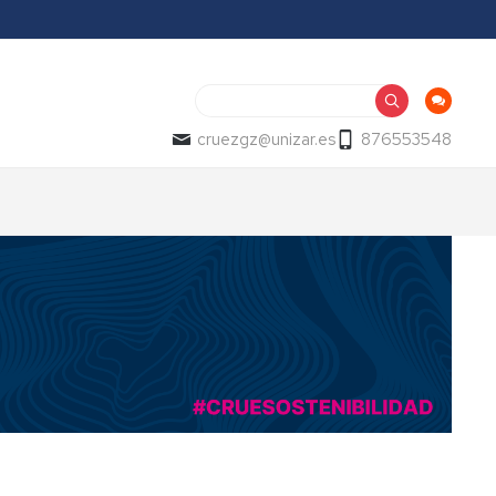
Buscar
cruezgz@unizar.es
876553548